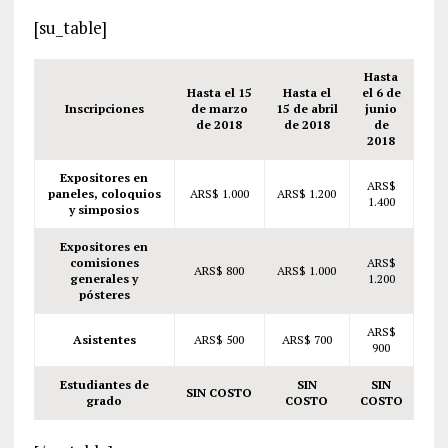
[su_table]
Hasta
Hasta el 15
Hasta el
el 6 de
Inscripciones
de marzo
15 de abril
junio
de 2018
de 2018
de
2018
Expositores en
ARS$
paneles, coloquios
ARS$ 1.000
ARS$ 1.200
1.400
y simposios
Expositores en
comisiones
ARS$
ARS$ 800
ARS$ 1.000
generales y
1.200
pósteres
ARS$
Asistentes
ARS$ 500
ARS$ 700
900
Estudiantes de
SIN
SIN
SIN COSTO
grado
COSTO
COSTO